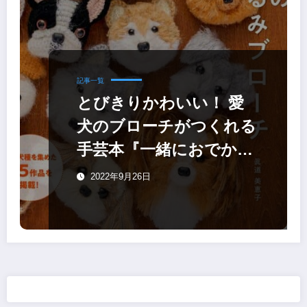
記事一覧
とびきりかわいい！ 愛
犬のブローチがつくれる
手芸本『一緒におでかけ
したい ワンコのあみぐ
2022年9月26日
るみブローチ』