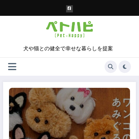
コ
ン
テ
ン
ツ
へ
ス
犬や猫との健全で幸せな暮らしを提案
キ
ッ
プ