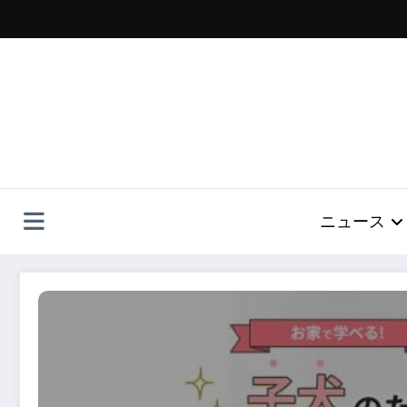
コ
ン
テ
ン
ツ
へ
ス
キ
ッ
プ
ニュース