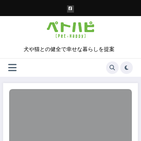
コ
ン
テ
ン
ツ
へ
ス
犬や猫との健全で幸せな暮らしを提案
キ
ッ
プ