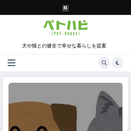
コ
ン
テ
ン
ツ
へ
ス
犬や猫との健全で幸せな暮らしを提案
キ
ッ
プ