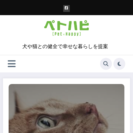
コ
ン
テ
ン
ツ
へ
ス
犬や猫との健全で幸せな暮らしを提案
キ
ッ
プ