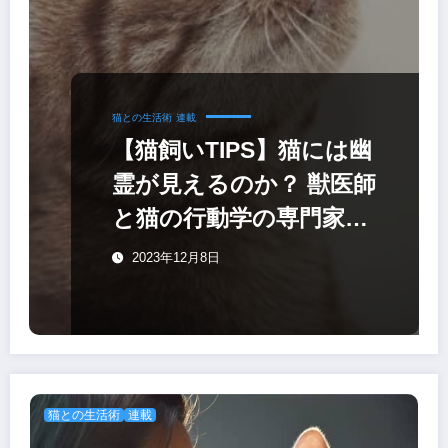
猫との生活術
連載
【猫飼いTIPS】猫には幽
霊が見えるのか？ 獣医師
と猫の行動学の専門家に
聞いてみた
2023年12月8日
猫との生活術
連載