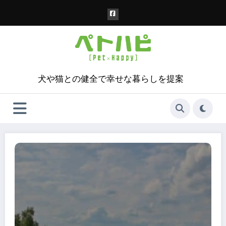
コ
ン
テ
ン
ツ
へ
ス
犬や猫との健全で幸せな暮らしを提案
キ
ッ
プ