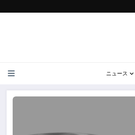
コ
ン
テ
ン
ツ
へ
ス
キ
ッ
プ
ニュース