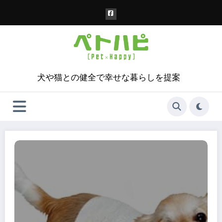
コ
ン
テ
ン
ツ
へ
ス
犬や猫との健全で幸せな暮らしを提案
キ
ッ
プ