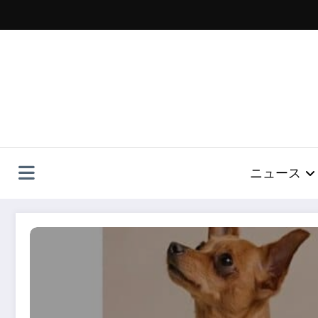
コ
ン
テ
ン
ツ
へ
ス
キ
ッ
プ
ニュース