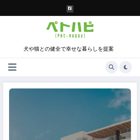
コ
ン
テ
ン
ツ
へ
ス
犬や猫との健全で幸せな暮らしを提案
キ
ッ
プ