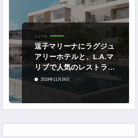
ニュース
逗子マリーナにラグジュ
アリーホテルと、L.A.マ
リブで人気のレストラン
が日本初上陸！ 愛犬との
2019年11月26日
宿泊も