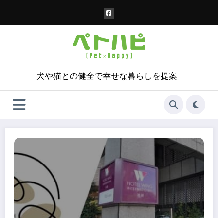
コ
ン
テ
ン
ツ
へ
ス
犬や猫との健全で幸せな暮らしを提案
キ
ッ
プ