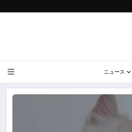
コ
ン
テ
ン
ツ
へ
ス
キ
ッ
プ
ニュース