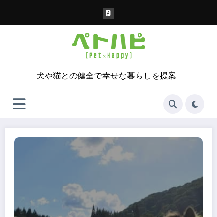
コ
ン
テ
ン
ツ
へ
ス
犬や猫との健全で幸せな暮らしを提案
キ
ッ
プ