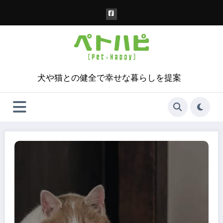
コ
ン
テ
ン
ツ
へ
ス
犬や猫との健全で幸せな暮らしを提案
キ
ッ
プ