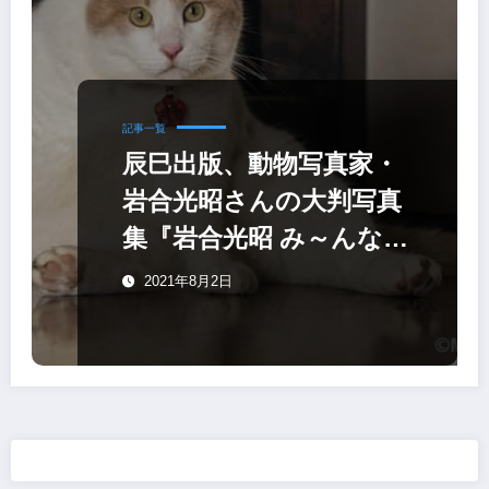
記事一覧
辰巳出版、​動物写真家・
岩合光昭さんの​大判写真
集​​『岩合光昭 み～んな元
気ネコ』
2021年8月2日