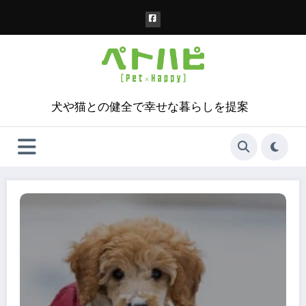
コ
ン
テ
ン
ツ
へ
ス
犬や猫との健全で幸せな暮らしを提案
キ
ッ
プ