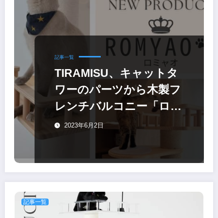
記事一覧
TIRAMISU、キャットタ
ワーのパーツから木製フ
レンチバルコニー「ロミ
ャオ ウッド」
2023年6月2日
記事一覧