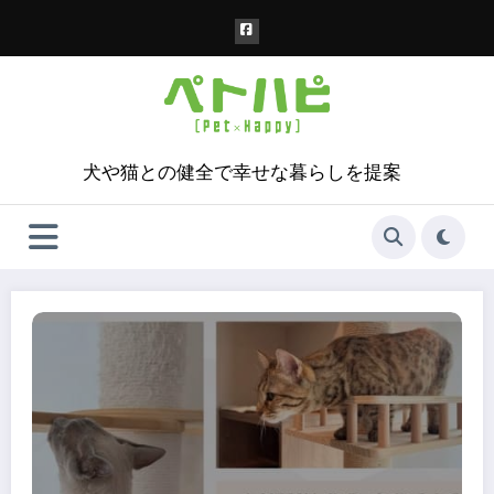
コ
ン
テ
ン
ツ
へ
ス
犬や猫との健全で幸せな暮らしを提案
キ
ッ
プ