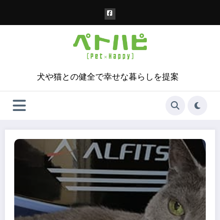
コ
ン
テ
ン
ツ
へ
ス
犬や猫との健全で幸せな暮らしを提案
キ
ッ
プ