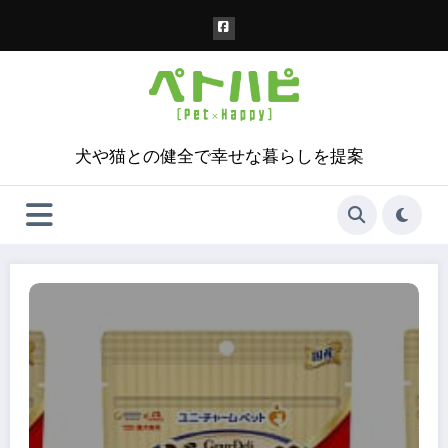
コ
ン
テ
ン
ツ
へ
ス
犬や猫との健全で幸せな暮らしを提案
キ
ッ
プ