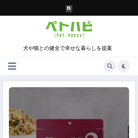
コ
ン
テ
ン
ツ
へ
ス
犬や猫との健全で幸せな暮らしを提案
キ
ッ
プ