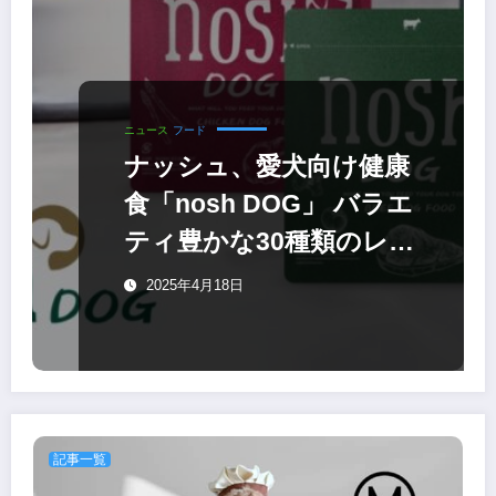
ニュース
フード
ナッシュ、愛犬向け健康
食「nosh DOG」 バラエ
ティ豊かな30種類のレト
ルトタイプ
2025年4月18日
記事一覧