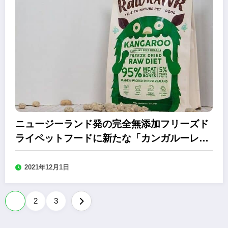
ニュージーランド発の完全無添加フリーズド
ライペットフードに新たな「カンガルーレシ
ピ」
2021年12月1日
投
1
2
3
稿