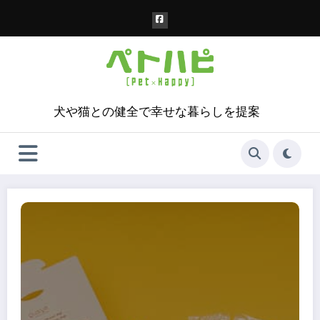
コ
ン
テ
ン
ツ
へ
ス
犬や猫との健全で幸せな暮らしを提案
キ
ッ
プ