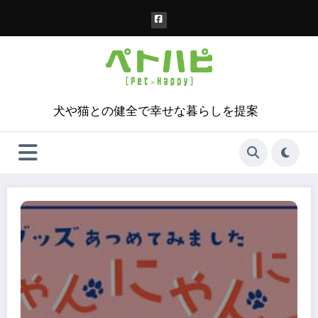
コ
ン
テ
ン
ツ
へ
ス
犬や猫との健全で幸せな暮らしを提案
キ
ッ
プ