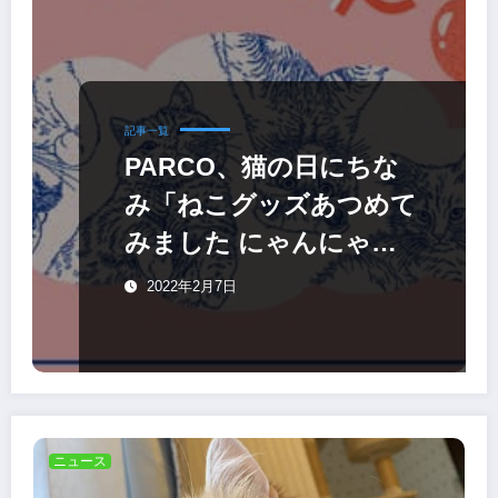
記事一覧
PARCO、猫の日にちな
み「ねこグッズあつめて
みました にゃんにゃん
にゃん」開催
2022年2月7日
ニュース