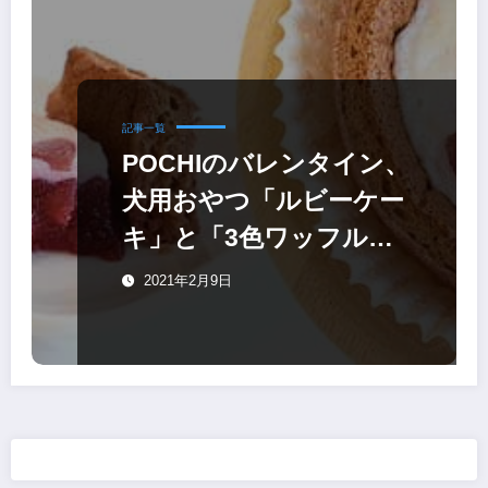
記事一覧
POCHIのバレンタイン、
犬用おやつ「ルビーケー
キ」と「3色ワッフルク
ッキー」を発売
2021年2月9日