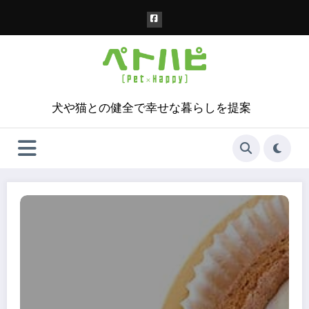
コ
ン
テ
ン
ツ
へ
ス
犬や猫との健全で幸せな暮らしを提案
キ
ッ
プ