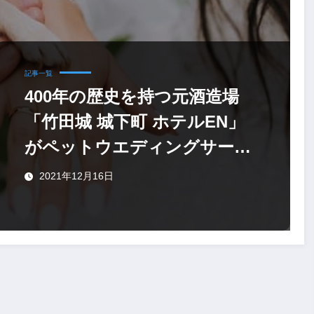
記事一覧
400年の歴史を持つ元酒造場
「竹田城 城下町 ホテルEN」
がペットウエディングサービ
スを開始
2021年12月16日