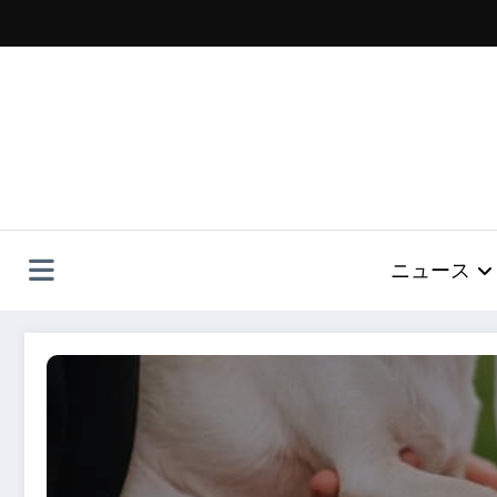
コ
ン
テ
ン
ツ
へ
ス
キ
ッ
プ
ニュース