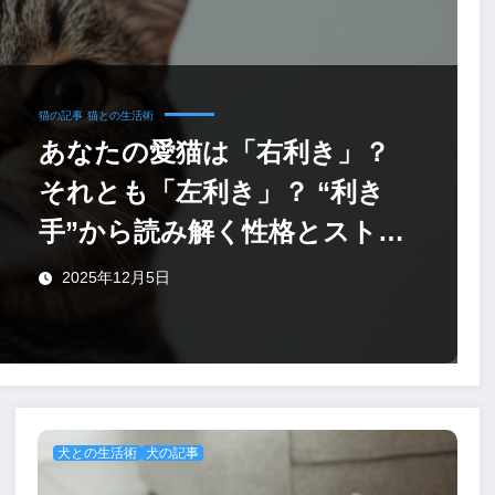
猫の記事
猫との生活術
あなたの愛猫は「右利き」？
それとも「左利き」？ “利き
手”から読み解く性格とストレ
スサイン
2025年12月5日
犬との生活術
犬の記事