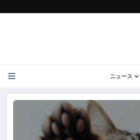
コ
ン
テ
ン
ツ
へ
ス
キ
ッ
プ
ニュース