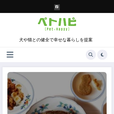
コ
ン
テ
ン
ツ
へ
ス
犬や猫との健全で幸せな暮らしを提案
キ
ッ
プ