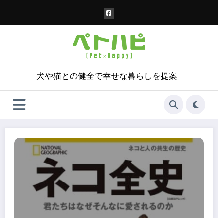
コ
ン
テ
ン
ツ
へ
ス
犬や猫との健全で幸せな暮らしを提案
キ
ッ
プ