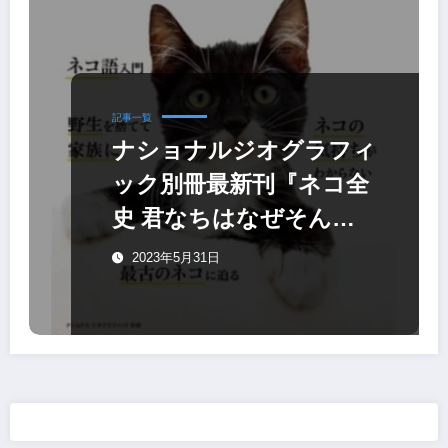
記事一覧
ナショナルジオグラフィ
ック別冊最新刊『ネコ全
史 君なちはなぜそんな
に愛されるのか』
2023年5月31日