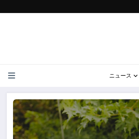
コ
ン
テ
ン
ツ
へ
ス
キ
ッ
プ
ニュース