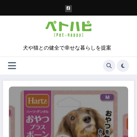
コ
ン
テ
ン
ツ
へ
ス
犬や猫との健全で幸せな暮らしを提案
キ
ッ
プ