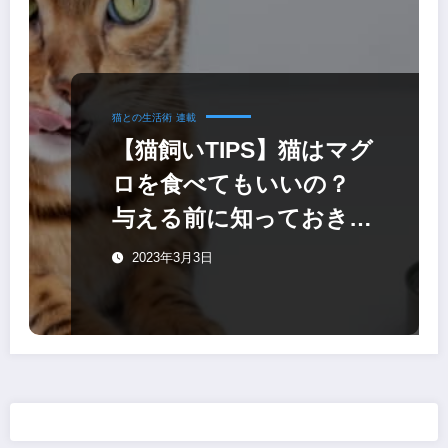
猫との生活術
連載
【猫飼いTIPS】猫はマグ
ロを食べてもいいの？
与える前に知っておきた
いこと
2023年3月3日