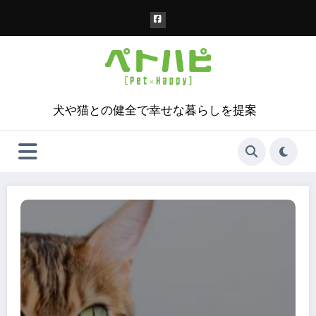
コ
ン
テ
ン
ツ
へ
ス
犬や猫との健全で幸せな暮らしを提案
キ
ッ
プ