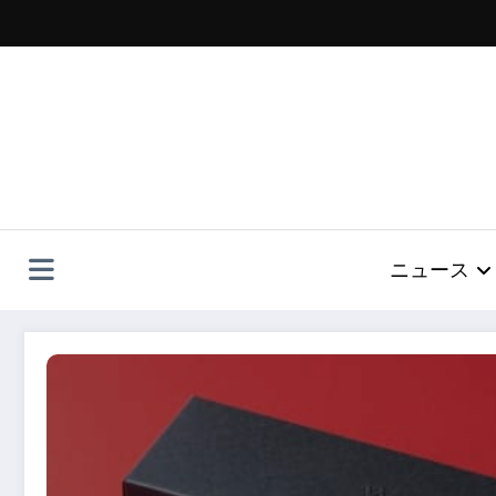
コ
ン
テ
ン
ツ
へ
ス
キ
ッ
プ
ニュース