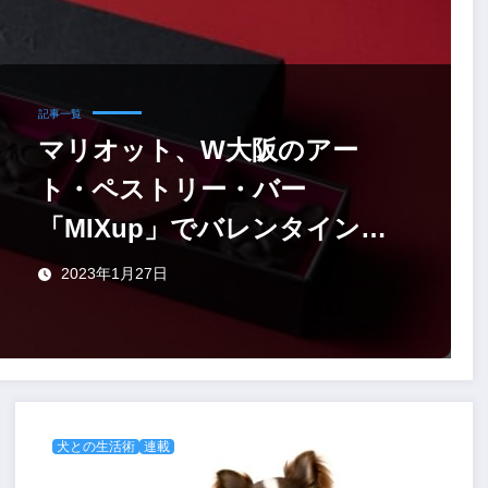
記事一覧
マリオット、W大阪のアー
ト・ペストリー・バー
「MIXup」でバレンタイン限
定のフレブルチョコ
2023年1月27日
犬との生活術
連載