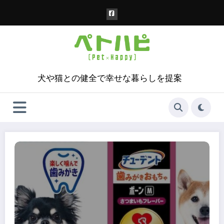
コ
ン
テ
ン
ツ
へ
ス
犬や猫との健全で幸せな暮らしを提案
キ
ッ
プ