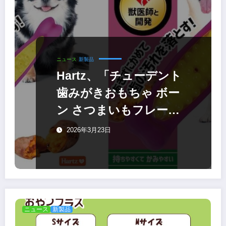
ニュース
新製品
Hartz、「チューデント
歯みがきおもちゃ ボー
ン さつまいもフレーバ
ー」に新サイズ追加
2026年3月23日
ニュース
新製品