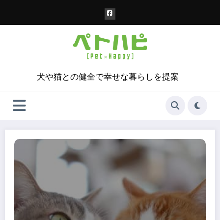
コ
ン
テ
ン
ツ
へ
ス
犬や猫との健全で幸せな暮らしを提案
キ
ッ
プ