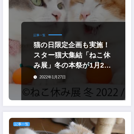
記事一覧
猫の日限定企画も実施！
スター猫大集結「ねこ休
み展」冬の本祭が1月28
日から開催
2022年1月27日
記事一覧