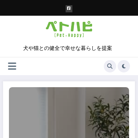
コ
ン
テ
ン
ツ
へ
ス
犬や猫との健全で幸せな暮らしを提案
キ
ッ
プ