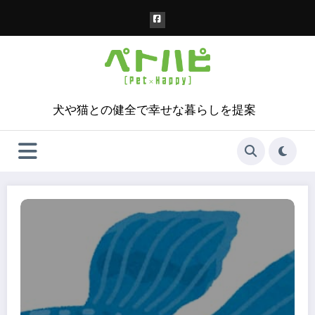
コ
ン
テ
ン
ツ
へ
ス
犬や猫との健全で幸せな暮らしを提案
キ
ッ
プ