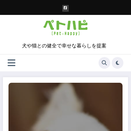
コ
ン
テ
ン
ツ
へ
ス
犬や猫との健全で幸せな暮らしを提案
キ
ッ
プ