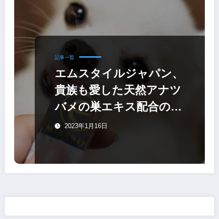
記事一覧
エムスタイルジャパン、
貴族も愛した天然アナツ
バメの巣エキス配合の犬
用ゼリー
2023年1月16日