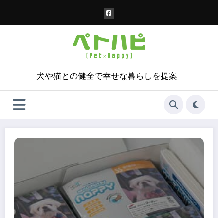
コ
ン
テ
ン
ツ
へ
ス
犬や猫との健全で幸せな暮らしを提案
キ
ッ
プ