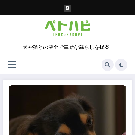
コ
ン
テ
ン
ツ
へ
ス
犬や猫との健全で幸せな暮らしを提案
キ
ッ
プ