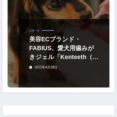
記事一覧
美容ECブランド・
FABIUS、愛犬用歯みが
きジェル「Kenteeth（ケ
ンティス）」
2022年4月28日