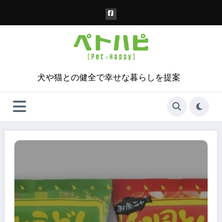
コ
ン
テ
ン
ツ
へ
ス
犬や猫との健全で幸せな暮らしを提案
キ
ッ
プ