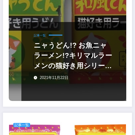
記事一覧
ニャうどん!? お魚ニャ
ラーメン!?キリマルラー
メンの猫好き用シリーズ
に新商品
2021年11月22日
記事一覧