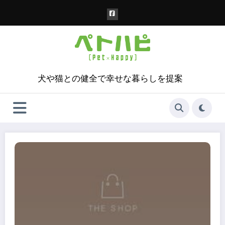
コ
ン
テ
ン
ツ
へ
ス
犬や猫との健全で幸せな暮らしを提案
キ
ッ
プ