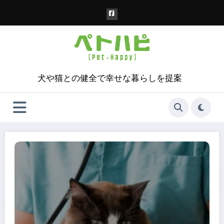
コ
ン
テ
ン
ツ
へ
ス
犬や猫との健全で幸せな暮らしを提案
キ
ッ
プ