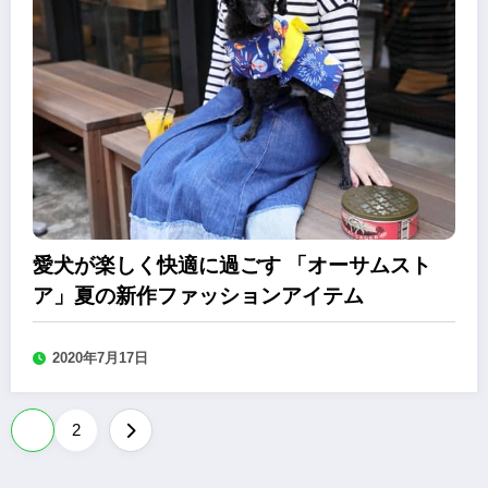
愛犬が楽しく快適に過ごす 「オーサムスト
ア」夏の新作ファッションアイテム
2020年7月17日
投
1
2
稿