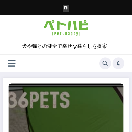
コ
ン
テ
ン
ツ
へ
ス
犬や猫との健全で幸せな暮らしを提案
キ
ッ
プ