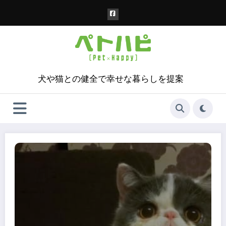
コ
ン
テ
ン
ツ
へ
ス
犬や猫との健全で幸せな暮らしを提案
キ
ッ
プ