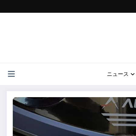
コ
ン
テ
ン
ツ
へ
ス
キ
ッ
プ
ニュース