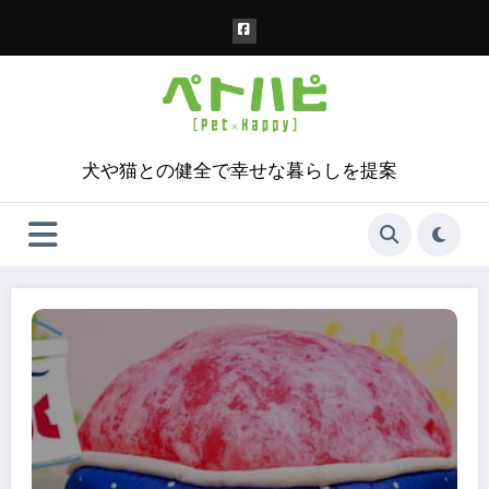
コ
ン
テ
ン
ツ
へ
ス
犬や猫との健全で幸せな暮らしを提案
キ
ッ
プ