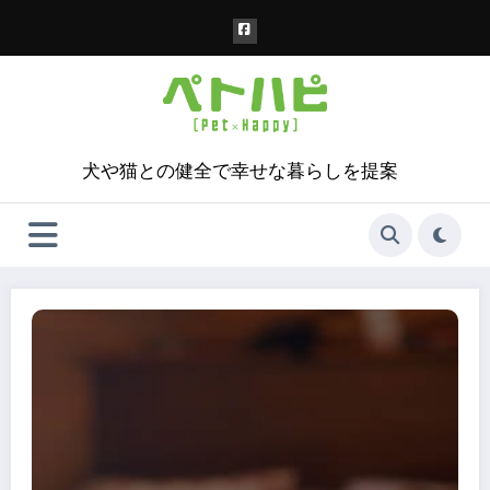
コ
ン
テ
ン
ツ
へ
ス
犬や猫との健全で幸せな暮らしを提案
キ
ッ
プ