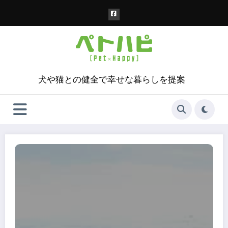
コ
ン
テ
ン
ツ
へ
ス
犬や猫との健全で幸せな暮らしを提案
キ
ッ
プ