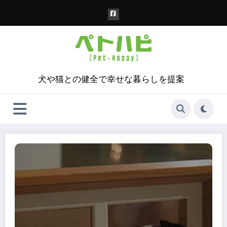
コ
ン
テ
ン
ツ
へ
ス
犬や猫との健全で幸せな暮らしを提案
キ
ッ
プ