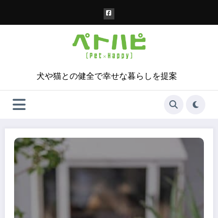
コ
ン
テ
ン
ツ
へ
ス
犬や猫との健全で幸せな暮らしを提案
キ
ッ
プ