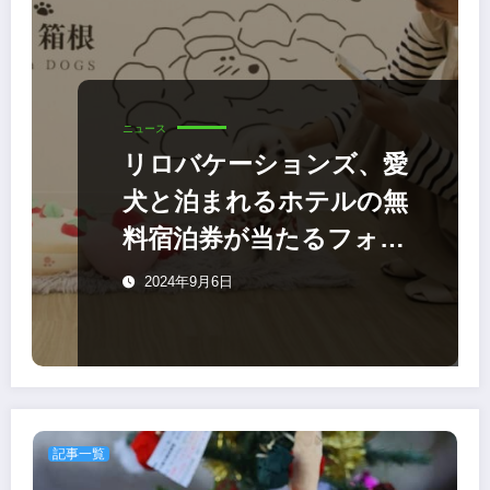
ニュース
リロバケーションズ、愛
犬と泊まれるホテルの無
料宿泊券が当たるフォト
コンテスト
2024年9月6日
記事一覧