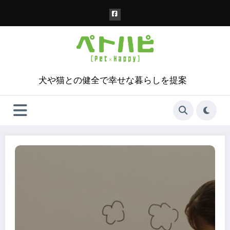
コ
ン
テ
ン
ツ
へ
ス
犬や猫との健全で幸せな暮らしを提案
キ
ッ
プ