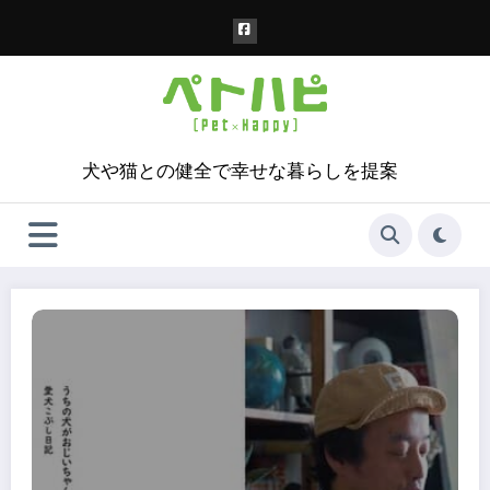
コ
ン
テ
ン
ツ
へ
ス
犬や猫との健全で幸せな暮らしを提案
キ
ッ
プ